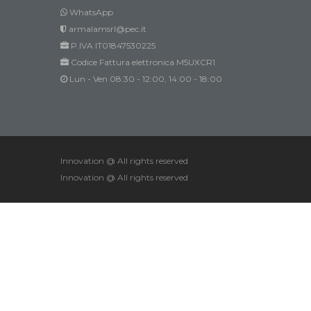
WhatsApp
armalamsrl@pec.it
P.IVA IT01847530225
Codice Fattura elettronica M5UXCR1
Lun - Ven 08:30 - 12:00, 14:00 - 18:00
Innovation @ All rights reserved
Innovation @ All rights reserved