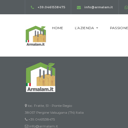
+39.0461538475
info@armalam.it
HOME
L’AZIENDA
PASSIONE
loc. Fratte, 51 - Ponte Regio
38057 Pergine Valsugana (TN) Italia
+39.0461538475
info@armalam.it