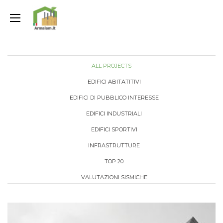
ALL PROJECTS
EDIFICI ABITATITIVI
EDIFICI DI PUBBLICO INTERESSE
EDIFICI INDUSTRIALI
EDIFICI SPORTIVI
INFRASTRUTTURE
TOP 20
VALUTAZIONI SISMICHE
+