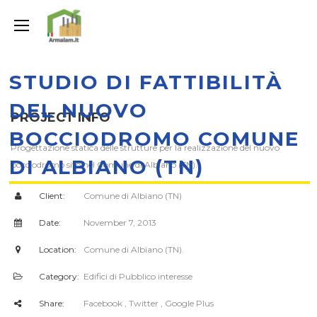
STUDIO DI FATTIBILITÀ
DEL NUOVO
PROJECT INFO
BOCCIODROMO COMUNE
Progettazione statica delle strutture per la realizzazione del nuovo
DI ALBIANO (TN)
bocciodromo sito nel Comune di Albiano (TN).
Client:
Comune di Albiano (TN)
Date:
November 7, 2013
Location:
Comune di Albiano (TN).
Category:
Edifici di Pubblico interesse
Share:
Facebook
, Twitter
, Google Plus