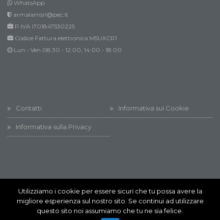
WhatsApp
armalamsrl@pec.it
P.IVA IT01847530225
Codice Fattura elettronica M5UXCR1
Lun - Ven 08:30 - 12:00, 14:00 - 18:00
Contatti
Informativa sui Cookie
Informativa sulla Privacy
Utilizziamo i cookie per essere sicuri che tu possa avere la
Innovation @ All rights reserved
migliore esperienza sul nostro sito. Se continui ad utilizzare
Innovation @ All rights reserved
questo sito noi assumiamo che tu ne sia felice.