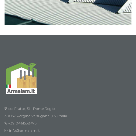
loc. Fratte, 51 - Ponte Regio
38057 Pergine Valsugana (TN) Italia
+39.0461538475
info@armalam.it