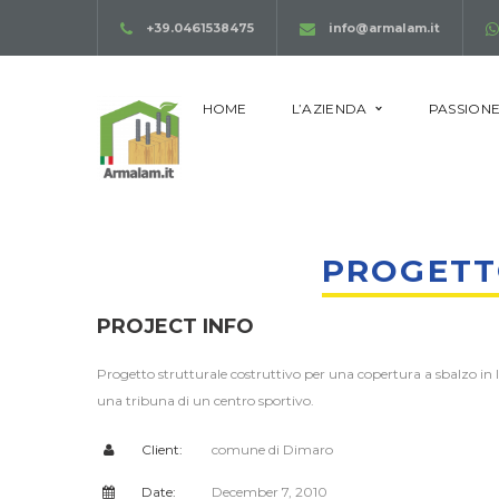
+39.0461538475
info@armalam.it
HOME
L’AZIENDA
PASSIONE
PROGETT
PROJECT INFO
Progetto strutturale costruttivo per una copertura a sbalzo in 
una tribuna di un centro sportivo.
Client:
comune di Dimaro
Date:
December 7, 2010