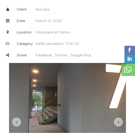
Client:
Itea Spa
Date:
March 12, 2023
Location:
Villazzano di Trento
Category:
Edifici abitatitivi
,
TOP 20
Share:
Facebook
, Twitter
, Google Plus