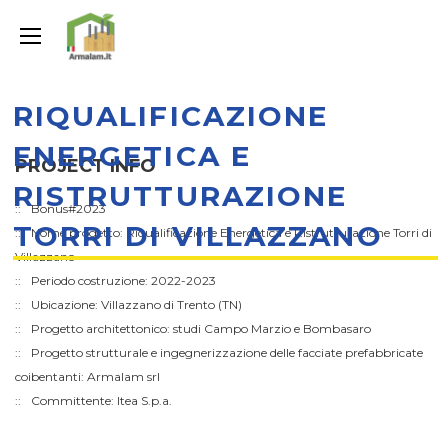
RIQUALIFICAZIONE
ENERGETICA E
PROJECT INFO
RISTRUTTURAZIONE
Bonus#2023
TORRI DI VILLAZZANO
Nome progetto: Riqualificazione Energetica e Ristrutturazione Torri di
Villazzano
Periodo costruzione: 2022-2023
Ubicazione: Villazzano di Trento (TN)
Progetto architettonico: studi Campo Marzio e Bombasaro
Progetto strutturale e ingegnerizzazione delle facciate prefabbricate
coibentanti: Armalam srl
Committente: Itea S.p.a.