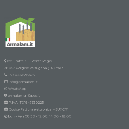
loc. Fratte, 51 - Ponte Regio
38057 Pergine Valsugana (TN) Italia
+39.0461538475
info@armalam.it
WhatsApp
armalamsrl@pec.it
P.IVA IT01847530225
Codice Fattura elettronica M5UXCR1
Lun - Ven 08:30 - 12:00, 14:00 - 18:00