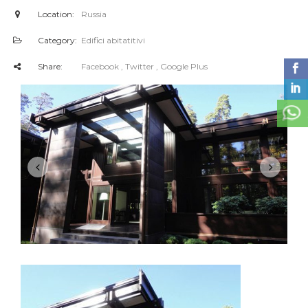
Location:
Russia
Category:
Edifici abitatitivi
Share:
Facebook
, Twitter
, Google Plus