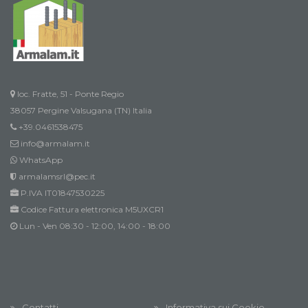
loc. Fratte, 51 - Ponte Regio
38057 Pergine Valsugana (TN) Italia
+39.0461538475
info@armalam.it
WhatsApp
armalamsrl@pec.it
P.IVA IT01847530225
Codice Fattura elettronica M5UXCR1
Lun - Ven 08:30 - 12:00, 14:00 - 18:00
Contatti
Informativa sui Cookie