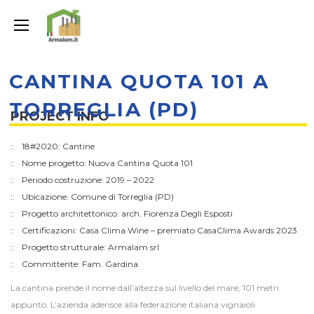
CANTINA QUOTA 101 A
TORREGLIA (PD)
PROJECT INFO
18#2020: Cantine
­Nome progetto: Nuova Cantina Quota 101
Periodo costruzione: 2019 – 2022
Ubicazione: Comune di Torreglia (PD)
Progetto architettonico: arch. Fiorenza Degli Esposti
Certificazioni: Casa Clima Wine – premiato CasaClima Awards 2023
Progetto strutturale: Armalam srl
Committente: Fam. Gardina
La cantina prende il nome dall’altezza sul livello del mare, 101 metri
appunto. L’azienda aderisce alla federazione italiana vignaioli