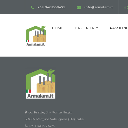
+39.0461538475
info@armalam.it
HOME
L’AZIENDA
PASSIONE
[woocommerce_cart]
loc. Fratte, 51 - Ponte Regio
38057 Pergine Valsugana (TN) Italia
+39.0461538475