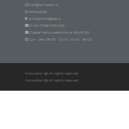
info@armalam.it
WhatsApp
armalamsrl@pec.it
P.IVA IT01847530225
Codice Fattura elettronica M5UXCR1
Lun - Ven 08:30 - 12:00, 14:00 - 18:00
Innovation @ All rights reserved
Innovation @ All rights reserved