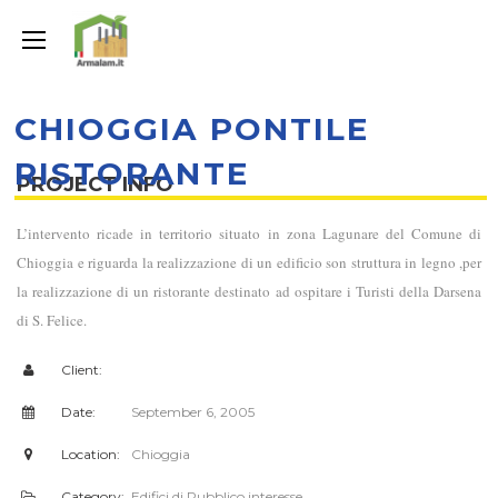
CHIOGGIA PONTILE
RISTORANTE
PROJECT INFO
L’intervento ricade in territorio situato in zona Lagunare del Comune di
Chioggia e riguarda la realizzazione di un edificio son struttura in legno ,per
la realizzazione di un ristorante destinato ad ospitare i Turisti
della Darsena
di S. Felice.
Client:
Date:
September 6, 2005
Location:
Chioggia
Category:
Edifici di Pubblico interesse