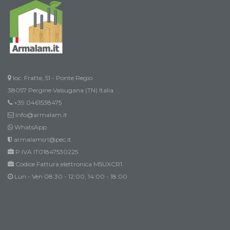
loc. Fratte, 51 - Ponte Regio
38057 Pergine Valsugana (TN) Italia
+39.0461538475
info@armalam.it
WhatsApp
armalamsrl@pec.it
P.IVA IT01847530225
Codice Fattura elettronica M5UXCR1
Lun - Ven 08:30 - 12:00, 14:00 - 18:00