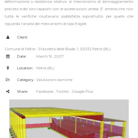
deformazione o resistenza relativo al meccanismo di danneggiamento
previsto e dei loro rapporti con le accelerazioni attese. E’ emerso che non
tutte le verifiche risultavano soddisfatte soprattutto per quello che
riguarda l’analisi dei meccanismi di tipo fragile.
Client:
Comune di Feltre - Piazzetta delle Biade, 1, 32032 Feltre (BL)
Date:
March 19, 2007
Location:
Feltre (BL)
Category:
Valutazioni sismiche
Share:
Facebook
, Twitter
, Google Plus