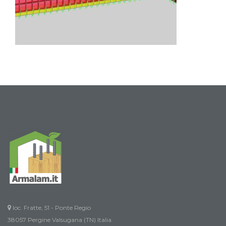
loc. Fratte, 51 - Ponte Regio
38057 Pergine Valsugana (TN) Italia