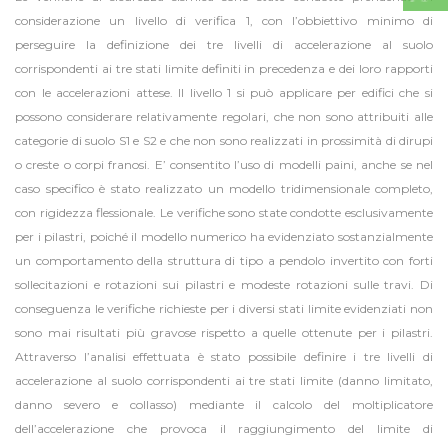
considerazione un livello di verifica 1, con l’obbiettivo minimo di
perseguire la definizione dei tre livelli di accelerazione al suolo
corrispondenti ai tre stati limite definiti in precedenza e dei loro rapporti
con le accelerazioni attese. Il livello 1 si può applicare per edifici che si
possono considerare relativamente regolari, che non sono attribuiti alle
categorie di suolo S1 e S2 e che non sono realizzati in prossimità di dirupi
o creste o corpi franosi. E’ consentito l’uso di modelli paini, anche se nel
caso specifico è stato realizzato un modello tridimensionale completo,
con rigidezza flessionale. Le verifiche sono state condotte esclusivamente
per i pilastri, poiché il modello numerico ha evidenziato sostanzialmente
un comportamento della struttura di tipo a pendolo invertito con forti
sollecitazioni e rotazioni sui pilastri e modeste rotazioni sulle travi. Di
conseguenza le verifiche richieste per i diversi stati limite evidenziati non
sono mai risultati più gravose rispetto a quelle ottenute per i pilastri.
Attraverso l’analisi effettuata è stato possibile definire i tre livelli di
accelerazione al suolo corrispondenti ai tre stati limite (danno limitato,
danno severo e collasso) mediante il calcolo del moltiplicatore
dell’accelerazione che provoca il raggiungimento del limite di