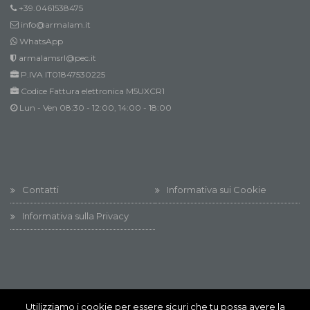
+39.0461538475
info@armalam.it
WhatsApp
armalamsrl@pec.it
P.IVA IT01847530225
Codice Fattura elettronica M5UXCR1
Lun - Ven 08:30 - 12:00, 14:00 - 18:00
Contatti
Informativa sui Cookie
Informativa sulla Privacy
Utilizziamo i cookie per essere sicuri che tu possa avere la