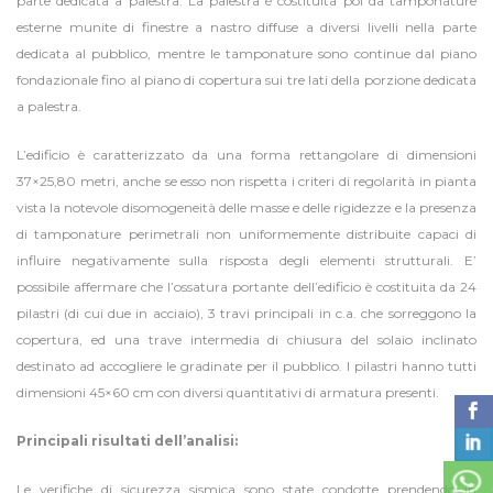
parte dedicata a palestra. La palestra è costituita poi da tamponature
esterne munite di finestre a nastro diffuse a diversi livelli nella parte
dedicata al pubblico, mentre le tamponature sono continue dal piano
fondazionale fino al piano di copertura sui tre lati della porzione dedicata
a palestra.
L’edificio è caratterizzato da una forma rettangolare di dimensioni
37×25,80 metri, anche se esso non rispetta i criteri di regolarità in pianta
vista la notevole disomogeneità delle masse e delle rigidezze e la presenza
di tamponature perimetrali non uniformemente distribuite capaci di
influire negativamente sulla risposta degli elementi strutturali. E’
possibile affermare che l’ossatura portante dell’edificio è costituita da 24
pilastri (di cui due in acciaio), 3 travi principali in c.a. che sorreggono la
copertura, ed una trave intermedia di chiusura del solaio inclinato
destinato ad accogliere le gradinate per il pubblico. I pilastri hanno tutti
dimensioni 45×60 cm con diversi quantitativi di armatura presenti.
Principali risultati dell’analisi:
Le verifiche di sicurezza sismica sono state condotte prendendo in