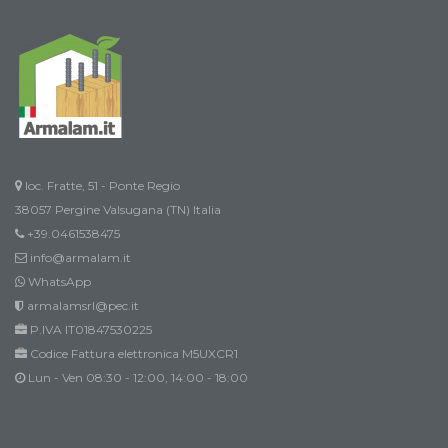
loc. Fratte, 51 - Ponte Regio
38057 Pergine Valsugana (TN) Italia
+39.0461538475
info@armalam.it
WhatsApp
armalamsrl@pec.it
P.IVA IT01847530225
Codice Fattura elettronica M5UXCR1
Lun - Ven 08:30 - 12:00, 14:00 - 18:00