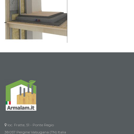
loc. Fratte, 51 - Ponte Regio
38057 Pergine Valsugana (TN) Italia