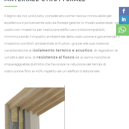
Il legno da noi utilizzato, considerato come risorsa rinnovabile per
eccellenza e proveniente solo da foreste gestite in modo sostenibile, viene
usato con maestria per realizzare edifici sani e biocompatibili,
minimizzando l’impatto ambientale della costruzione e garantendo il
massimo comfort ambientale ai fruitori, grazie alle sue notevoli
caratteristiche di
isolamento termico e acustico
, di regolatori di
umidità dell’aria, di
resistenza al fuoco
ed al sisma nonché di
impareggiabile duttilità che favorisce la riduzione dei tempi di
costruzione fino al 40% rispetto ad un edificio tradizionale.