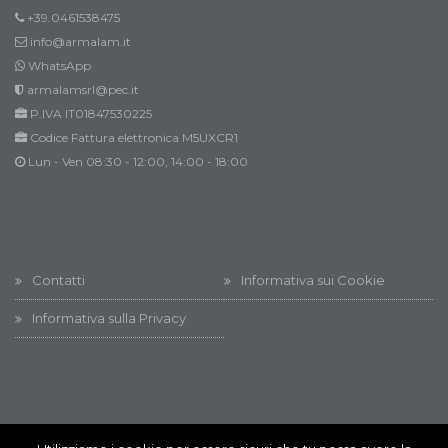
+39.0461538475
info@armalam.it
WhatsApp
armalamsrl@pec.it
P.IVA IT01847530225
Codice Fattura elettronica M5UXCR1
Lun - Ven 08:30 - 12:00, 14:00 - 18:00
Contatti
Informativa sui Cookie
Informativa sulla Privacy