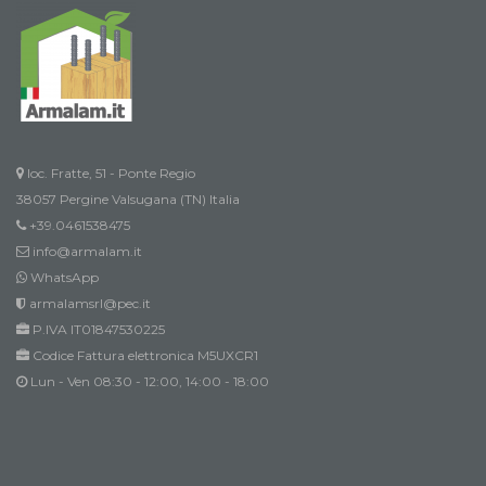
loc. Fratte, 51 - Ponte Regio
38057 Pergine Valsugana (TN) Italia
+39.0461538475
info@armalam.it
WhatsApp
armalamsrl@pec.it
P.IVA IT01847530225
Codice Fattura elettronica M5UXCR1
Lun - Ven 08:30 - 12:00, 14:00 - 18:00