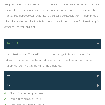
tempus vitae justo vitae dictum. In tincidunt nec est id euismod. Nullam
ac nisl id urna euismod sodales. Sed nec libero sit amet turpis pharetra
mattis. Sed consectetur erat libero vehicula consequat enim commodo
bibendum. Aenean luctus felis in magna aliquet ornare.Proin est turpis
fermentum vel ligula et
Section 1
I am text block. Click edit button to change this text. Lorem ipsum
dolor sit amet, consectetur adipiscing elit. Ut elit tellus, luctus nec
ullamcorper mattis, pulvinar dapibus leo.
Section 2
Section 3
Nunc id ex et leo posuere
Proin ultrices ex at risus
Donec et felis mollis iaculis