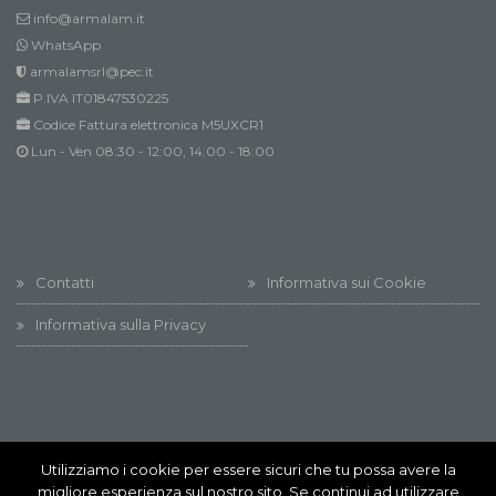
info@armalam.it
WhatsApp
armalamsrl@pec.it
P.IVA IT01847530225
Codice Fattura elettronica M5UXCR1
Lun - Ven 08:30 - 12:00, 14:00 - 18:00
Contatti
Informativa sui Cookie
Informativa sulla Privacy
Utilizziamo i cookie per essere sicuri che tu possa avere la
Innovation @ All rights reserved
migliore esperienza sul nostro sito. Se continui ad utilizzare