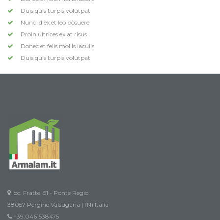
Duis quis turpis volutpat
Nunc id ex et leo posuere
Proin ultrices ex at risus
Donec et felis mollis iaculis
Duis quis turpis volutpat
loc. Fratte, 51 - Ponte Regio
38057 Pergine Valsugana (TN) Italia
+39.0461538475