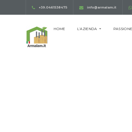
+39.0461538475
info@armalam.it
HOME
L’AZIENDA
PASSIONE