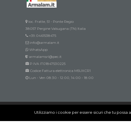
loc. Fratte, 51 - Ponte Regio
38057 Pergine Valsugana (TN) Italia
+39.0461538475
info@armalam.it
WhatsApp
armalamsrl@pec.it
P.IVA IT01847530225
Codice Fattura elettronica M5UXCR1
Lun - Ven 08:30 - 12:00, 14:00 - 18:00
Innovation @ All rights reserved
Utilizziamo i cookie per essere sicuri che tu possa a
Innovation @ All rights reserved