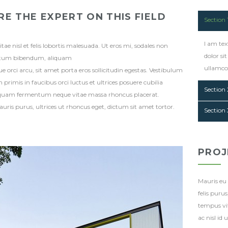
RE THE EXPERT ON THIS FIELD
Section 
I am tex
tae nisl et felis lobortis malesuada. Ut eros mi, sodales non
dolor sit
tum bibendum, aliquam
ullamcor
e orci arcu, sit amet porta eros sollicitudin egestas. Vestibulum
primis in faucibus orci luctus et ultrices posuere cubilia
Section 
iquam fermentum neque vitae massa rhoncus placerat.
ris purus, ultrices ut rhoncus eget, dictum sit amet tortor.
Section 
PROJ
Mauris eu 
felis puru
tempus vit
ac nisl id