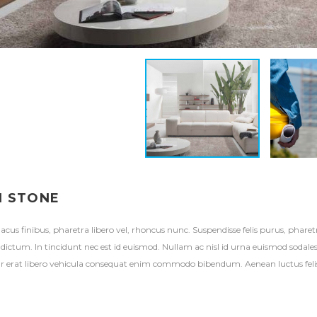
 STONE
lacus finibus, pharetra libero vel, rhoncus nunc. Suspendisse felis purus, phar
e dictum. In tincidunt nec est id euismod. Nullam ac nisl id urna euismod sodales
r erat libero vehicula consequat enim commodo bibendum. Aenean luctus felis