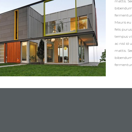
mattis. S
bibendum. 
fermentum
Mauris eu 
felis puru
tempus vit
ac nisl id
mattis. S
bibendum. 
fermentum