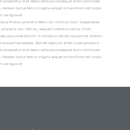
ed consectetur erat libero vehicula consequat enim commodo
Aenean luctus felis in magna aliquet ornare.Proin est turpis
 vel ligula et
lacus finibus, pharetra libero vel, rhoncus nunc. Suspendisse
s, pharetra non nibh eu, aliquam interdum lectus. Proin
ae justo vitae dictum. In tincidunt nec est id euismod. Nullam
 urna euismod sodales. Sed nec libero sit amet turpis pharetra
ed consectetur erat libero vehicula consequat enim commodo
Aenean luctus felis in magna aliquet ornare.Proin est turpis
 vel ligula et