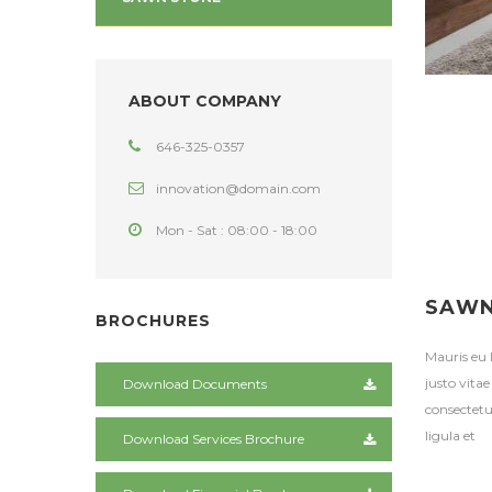
ABOUT COMPANY
646-325-0357
innovation@domain.com
Mon - Sat : 08:00 - 18:00
SAWN
BROCHURES
Mauris eu 
justo vita
Download Documents
consectetu
ligula et
Download Services Brochure