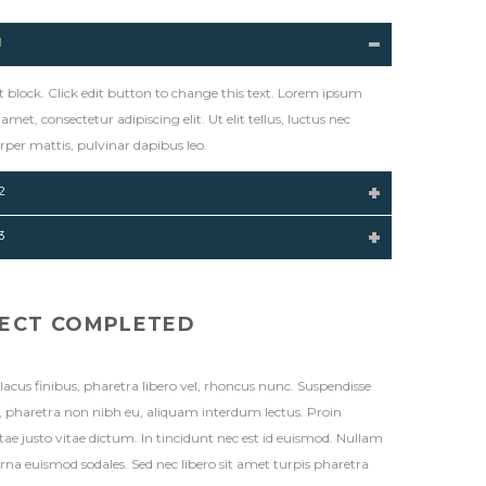
1
t block. Click edit button to change this text. Lorem ipsum
 amet, consectetur adipiscing elit. Ut elit tellus, luctus nec
per mattis, pulvinar dapibus leo.
2
3
ECT COMPLETED
lacus finibus, pharetra libero vel, rhoncus nunc. Suspendisse
s, pharetra non nibh eu, aliquam interdum lectus. Proin
ae justo vitae dictum. In tincidunt nec est id euismod. Nullam
 urna euismod sodales. Sed nec libero sit amet turpis pharetra