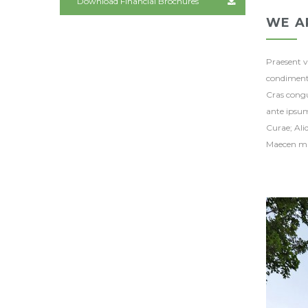
Download Financial Brochures
WE A
Praesent vi
condimen
Cras congu
ante ipsum 
Curae; Al
Maecen mau