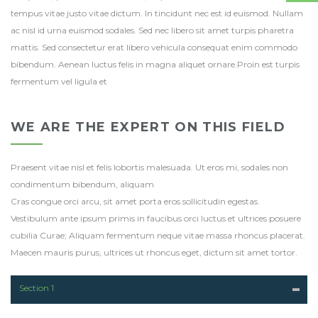
tempus vitae justo vitae dictum. In tincidunt nec est id euismod. Nullam
ac nisl id urna euismod sodales. Sed nec libero sit amet turpis pharetra
mattis. Sed consectetur erat libero vehicula consequat enim commodo
bibendum. Aenean luctus felis in magna aliquet ornare.Proin est turpis
fermentum vel ligula et
WE ARE THE EXPERT ON THIS FIELD
Praesent vitae nisl et felis lobortis malesuada. Ut eros mi, sodales non
condimentum bibendum, aliquam
Cras congue orci arcu, sit amet porta eros sollicitudin egestas.
Vestibulum ante ipsum primis in faucibus orci luctus et ultrices posuere
cubilia Curae; Aliquam fermentum neque vitae massa rhoncus placerat.
Maecen mauris purus, ultrices ut rhoncus eget, dictum sit amet tortor.
Section 1