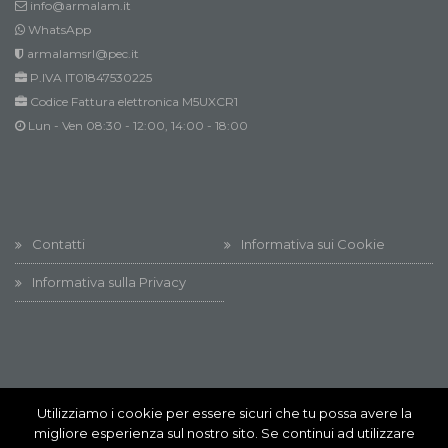
info@armalam.it
WhatsApp
armalamsrl@pec.it
P.IVA IT01847530225
Codice Fattura elettronica M5UXCR1
Lun - Ven 08:30 - 12:00, 14:00 - 18:00
Contatti
Informativa sui Cookie
Informativa sulla Privacy
Utilizziamo i cookie per essere sicuri che tu possa avere la
Innovation @ All rights reserved
migliore esperienza sul nostro sito. Se continui ad utilizzare