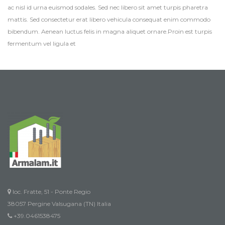
ac nisl id urna euismod sodales. Sed nec libero sit amet turpis pharetra
mattis. Sed consectetur erat libero vehicula consequat enim commodo
bibendum. Aenean luctus felis in magna aliquet ornare.Proin est turpis
fermentum vel ligula et
loc. Fratte, 51 - Ponte Regio
38057 Pergine Valsugana (TN) Italia
+39.0461538475