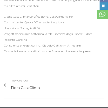
alla eliminazione delle barriere architettoniche per garantire la massima
fruibilità a tutti i visitatori.
Classe CasaClima/Certificazione: CasaClima Wine
Committente: Quota 101 srl società agricola
Ubicazione: Torreglia (PD)
Progettazione architettonica: Arch. Fiorenza degli Esposti – dott.
Roberto Gardina
Consulente energetico: ing. Claudio Cattich – Armalam
Onorati di avere contribuito come Armalam in questa impresa…
PREVIOUS POST
Fiera CasaClima