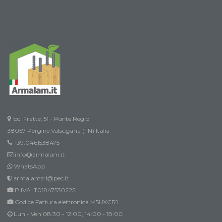
loc. Fratte, 51 - Ponte Regio
38057 Pergine Valsugana (TN) Italia
+39.0461538475
info@armalam.it
WhatsApp
armalamsrl@pec.it
P.IVA IT01847530225
Codice Fattura elettronica M5UXCR1
Lun - Ven 08:30 - 12:00, 14:00 - 18:00