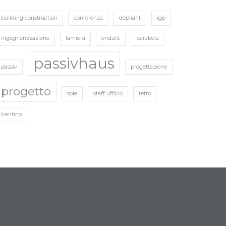
building construction
conferenza
depliant
igp
ingegnerizzazione
lamiera
ondulit
parabola
passivhaus
passiv
progettazione
progetto
sole
staff ufficio
tetto
trentino