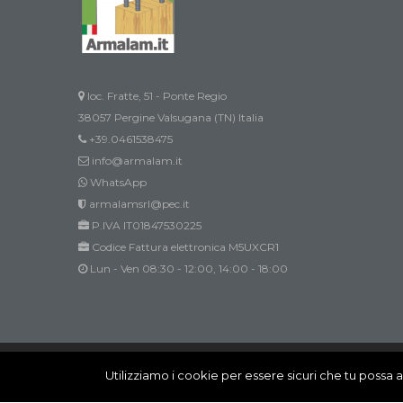
loc. Fratte, 51 - Ponte Regio
38057 Pergine Valsugana (TN) Italia
+39.0461538475
info@armalam.it
WhatsApp
armalamsrl@pec.it
P.IVA IT01847530225
Codice Fattura elettronica M5UXCR1
Lun - Ven 08:30 - 12:00, 14:00 - 18:00
Innovation @ All rights reserved
Utilizziamo i cookie per essere sicuri che tu possa a
Innovation @ All rights reserved