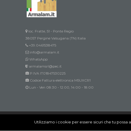
loc. Fratte, 51 - Ponte Regio
38057 Pergine Valsugana (TN) Italia
+39.0461538475
info@armalam.it
WhatsApp
armalamsrl@pec.it
P.IVA IT01847530225
Codice Fattura elettronica M5UXCR1
Lun - Ven 08:30 - 12:00, 14:00 - 18:00
Innovation @ All rights reserved
Utilizziamo i cookie per essere sicuri che tu possa a
Innovation @ All rights reserved