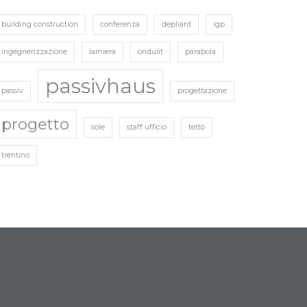
building construction
conferenza
depliant
igp
ingegnerizzazione
lamiera
ondulit
parabola
passivhaus
passiv
progettazione
progetto
sole
staff ufficio
tetto
trentino