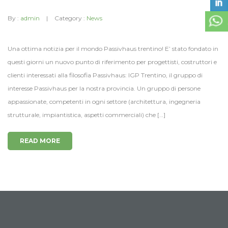
By :
admin
Category :
News
Una ottima notizia per il mondo Passivhaus trentino! E’ stato fondato in
questi giorni un nuovo punto di riferimento per progettisti, costruttori e
clienti interessati alla filosofia Passivhaus: IGP Trentino, il gruppo di
interesse Passivhaus per la nostra provincia. Un gruppo di persone
appassionate, competenti in ogni settore (architettura, ingegneria
strutturale, impiantistica, aspetti commerciali) che […]
READ MORE