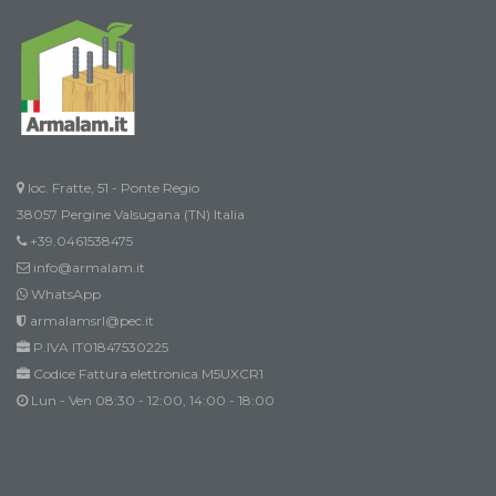
loc. Fratte, 51 - Ponte Regio
38057 Pergine Valsugana (TN) Italia
+39.0461538475
info@armalam.it
WhatsApp
armalamsrl@pec.it
P.IVA IT01847530225
Codice Fattura elettronica M5UXCR1
Lun - Ven 08:30 - 12:00, 14:00 - 18:00